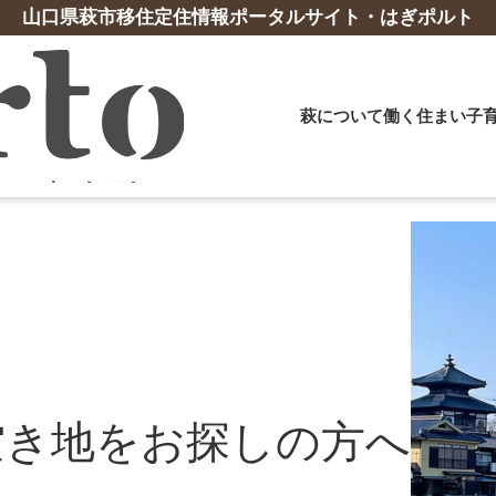
山口県萩市移住定住情報ポータルサイト・はぎポルト
萩について
働く
住まい
子
事業・起業相談
子育て支援
山口県の支援制度
交流促進施設
おすすめ
支援体制
体験ツア
誕生祝金
YY!ターン支援交通費補助金
佐々並地区交流促進施設「みなくる」
妊娠から出
移住支援員
萩暮らし体
林業
漁業
給食費助成
YY!ターン（UJIターン）パスポート
萩・明倫学舎コワーキングスペース「Mei
おすすめス
移住就業コ
古地図を片
乳幼児子ども医療費助成
「住んでみぃね！ぶちええ山口」LINE公式ア
Link」
ローカルエ
クへ移動し
造林支援事業補助金
長期漁業研
）
保育料・副食費無料化
カウント
地域移住サ
テレワーク
林業スタートアップ応援事業補助金
その他の支
高校生寮
テレワーク移住支援金
地域おこし
その他の支援制度はこちら
高等学校下宿費支援
高等学校通学費支援
空き地をお探しの方へ
テレワーク
その他 子育て支援策
「子育て応援ガイドブック」