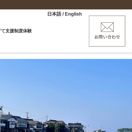
日本語
/
English
育て
支援制度
体験
ーなど
産、子育てを応援「HAGU」
験ツアー
ポット
ーディネーター
手に、ぶらり萩あるき（外部リン
ディター
ます）
修（外部リンクへ移動します）
ポーター
・ワーケーション体験
援制度はこちら
メッセンジャー