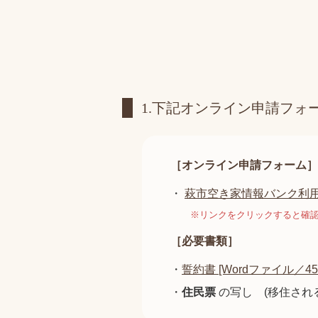
1.下記オンライン申請フォ
［オンライン申請フォーム］
・
萩市空き家情報バンク利
※リンクをクリックすると確
［必要書類］
・
誓約書 [Wordファイル／45
・
住民票
の写し (移住され