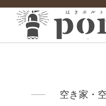
萩について
就職
住まい
施設
萩市の支援制度
お試し暮らし住宅
住宅支援
市の概要
空き家情報バンク
保育園
お試し暮らし住宅「＃梅ちゃんち」
農業
地域情報
UJIターン促進住宅
小学校
萩暮らし応援事業補助金
お試し暮らし住宅「＃さんちゃんち」
ローカル情報
中山間地域定住促進住宅（佐々並地区）
学童保育「萩市児童クラブ」
がんばるリノベ応援事業補助金
むつみ交流研修施設
農業スタートアップ応援事業
東部住宅定住促進住宅（田万川・須佐地域
中学校
空き家財道具等処分費補助金
相島定住促進住宅
現地就農体験等支援事業補助金
市営住宅
高等学校
萩市ハウスクリーニング事業補助金
その他の支援制度はこちら
不動産情報
空き家賃貸住宅化促進事業補助金
若者・子育て世代応援事業補助金
空き家・
地域おこし協力隊
創業・就業支援
移住（就業・創業）支援