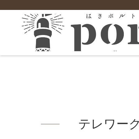
萩について
就職
住まい
施設
萩市の支援制度
お試し暮らし住宅
住宅支援
市の概要
空き家情報バンク
保育園
お試し暮らし住宅「＃梅ちゃんち」
農業
地域情報
UJIターン促進住宅
小学校
萩暮らし応援事業補助金
お試し暮らし住宅「＃さんちゃんち」
ローカル情報
中山間地域定住促進住宅（佐々並地区）
学童保育「萩市児童クラブ」
がんばるリノベ応援事業補助金
むつみ交流研修施設
農業スタートアップ応援事業
東部住宅定住促進住宅（田万川・須佐地域
中学校
空き家財道具等処分費補助金
相島定住促進住宅
現地就農体験等支援事業補助金
市営住宅
高等学校
萩市ハウスクリーニング事業補助金
その他の支援制度はこちら
不動産情報
空き家賃貸住宅化促進事業補助金
若者・子育て世代応援事業補助金
テレワー
地域おこし協力隊
創業・就業支援
移住（就業・創業）支援