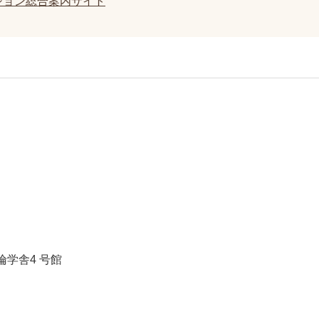
ション総合案内サイト
倫学舎4 号館