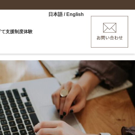
日本語
/
English
育て
支援制度
体験
ーなど
産、子育てを応援「HAGU」
験ツアー
ポット
ーディネーター
手に、ぶらり萩あるき（外部リン
ディター
ます）
修（外部リンクへ移動します）
ポーター
・ワーケーション体験
援制度はこちら
メッセンジャー