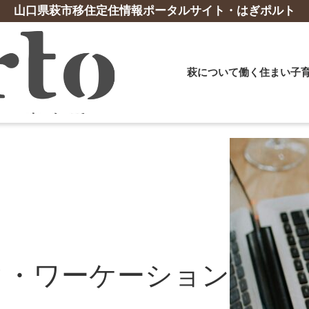
山口県萩市移住定住情報ポータルサイト・はぎポルト
萩について
働く
住まい
子
事業・起業相談
子育て支援
山口県の支援制度
交流促進施設
おすすめ
支援体制
体験ツア
誕生祝金
YY!ターン支援交通費補助金
佐々並地区交流促進施設「みなくる」
妊娠から出
移住支援員
萩暮らし体
林業
漁業
給食費助成
YY!ターン（UJIターン）パスポート
萩・明倫学舎コワーキングスペース「Mei
おすすめス
移住就業コ
古地図を片
乳幼児子ども医療費助成
「住んでみぃね！ぶちええ山口」LINE公式ア
Link」
ローカルエ
クへ移動し
造林支援事業補助金
長期漁業研
）
保育料・副食費無料化
カウント
地域移住サ
テレワーク
林業スタートアップ応援事業補助金
その他の支
高校生寮
テレワーク移住支援金
地域おこし
その他の支援制度はこちら
高等学校下宿費支援
高等学校通学費支援
ク・ワーケーション
テレワーク
その他 子育て支援策
「子育て応援ガイドブック」