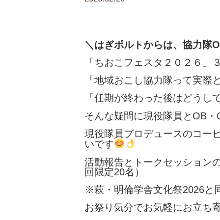
＼はぎポルトからは、協力隊
「ちおこフェスタ２０２６」３
「地域おこし協力隊って実際
「任期が終わった後はどうし
そんな疑問に現役隊員とOB・
現役隊員プロデュースのコー
いです
活動報告とトークセッション
回限定20名）
※萩・明倫学舎文化祭2026
お祭り気分でお気軽にお立ち