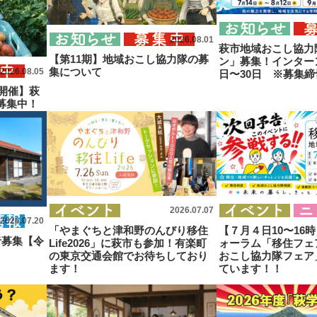
2026.08.01
萩市地域おこし協力
【第11期】地域おこし協力隊の募
ン」募集！インター
集について
2026.08.05
日〜30日 ※募集締
）開催】萩
募集中！
2026.07.07
2026.07.20
「やまぐちと津和野のんびり移住
【７月４日10〜16
者募集【令
Life2026」に萩市も参加！有楽町
ォーラム「移住フェア
の東京交通会館でお待ちしており
おこし協力隊フェア
ます！
ています！！