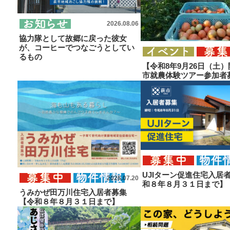
萩暮らし応援ガイドブック
2026.08.06
萩暮らし応援ガイドブック
協力隊として故郷に戻った彼女
が、コーヒーでつなごうとしてい
るもの
【令和8年9月26日（土
市就農体験ツアー参加者
UJIターン促進住宅入居
2026.07.20
和８年８月３１日まで】
うみかぜ田万川住宅入居者募集
【令和８年８月３１日まで】