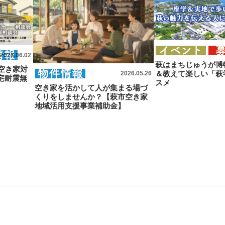
2026.06.02
萩はまちじゅうが博
空き家対
＆教えて楽しい「萩
2026.05.26
宅耐震無
スメ
空き家を活かして人が集まる場づ
くりをしませんか？【萩市空き家
地域活用支援事業補助金】