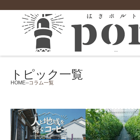
萩について
就職
住まい
施設
萩市の支援制度
お試し暮らし住宅
トピック一覧
住宅支援
市の概要
空き家情報バンク
保育園
お試し暮らし住宅「＃梅ちゃんち」
農業
地域情報
UJIターン促進住宅
小学校
萩暮らし応援事業補助金
お試し暮らし住宅「＃さんちゃんち」
HOME
コラム一覧
ローカル情報
中山間地域定住促進住宅（佐々並地区）
学童保育「萩市児童クラブ」
がんばるリノベ応援事業補助金
むつみ交流研修施設
農業スタートアップ応援事業
東部住宅定住促進住宅（田万川・須佐地域
中学校
空き家財道具等処分費補助金
相島定住促進住宅
現地就農体験等支援事業補助金
市営住宅
高等学校
萩市ハウスクリーニング事業補助金
その他の支援制度はこちら
不動産情報
空き家賃貸住宅化促進事業補助金
若者・子育て世代応援事業補助金
地域おこし協力隊
創業・就業支援
移住（就業・創業）支援