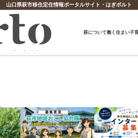
山口県萩市移住定住情報ポータルサイト・はぎポルト
萩について
働く
住まい
子
事業・起業相談
子育て支援
山口県の支援制度
交流促進施設
おすすめ
支援体制
体験ツア
誕生祝金
YY!ターン支援交通費補助金
佐々並地区交流促進施設「みなくる」
妊娠から出
移住支援員
萩暮らし体
林業
漁業
給食費助成
YY!ターン（UJIターン）パスポート
萩・明倫学舎コワーキングスペース「Mei
おすすめス
移住就業コ
古地図を片
乳幼児子ども医療費助成
「住んでみぃね！ぶちええ山口」LINE公式ア
Link」
ローカルエ
クへ移動し
造林支援事業補助金
長期漁業研
）
保育料・副食費無料化
カウント
地域移住サ
テレワーク
林業スタートアップ応援事業補助金
その他の支
高校生寮
テレワーク移住支援金
地域おこし
その他の支援制度はこちら
高等学校下宿費支援
高等学校通学費支援
テレワーク
その他 子育て支援策
「子育て応援ガイドブック」