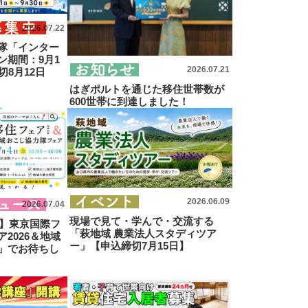
2026.07.22
隊「インター
ン期間：9月1
2026.07.21
切8月12日
はぎポルトを通じた移住世帯数が
600世帯に到達しました！
2026.06.09
2026.07.04
現場で見て・学んで・交流する
時】東京国際フ
「萩地域 農業法人スタディツア
2026＆地域
ー」【申込締切7月15日】
」でお待ちし