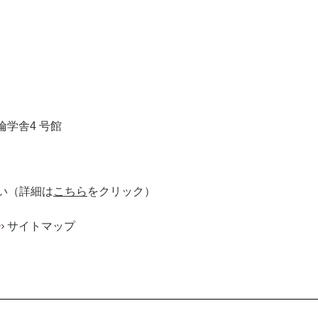
倫学舎4 号館
い
（詳細は
こちら
をクリック）
ー
サイトマップ