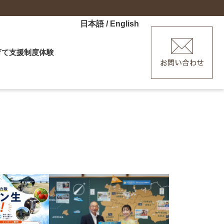
日本語
/
English
育て
支援制度
体験
ーなど
産、子育てを応援「HAGU」
験ツアー
ポット
ーディネーター
手に、ぶらり萩あるき（外部リン
ディター
ます）
修（外部リンクへ移動します）
ポーター
・ワーケーション体験
援制度はこちら
メッセンジャー