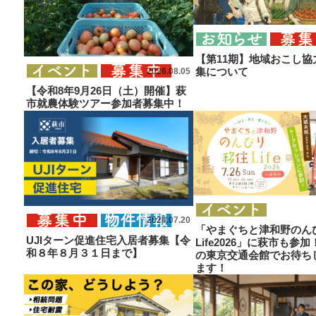
萩暮らし応援ガイドブック
萩暮らし応援ガイドブック
【第11期】地域おこし協
集について
2026.08.05
【令和8年9月26日（土）開催】萩
市就農体験ツアー参加者募集中！
2026.07.20
「やまぐちと津和野のん
UJIターン促進住宅入居者募集【令
Life2026」に萩市も参
和８年８月３１日まで】
の東京交通会館でお待ち
ます！