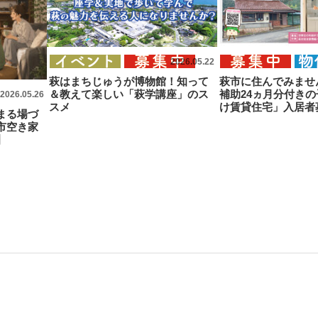
2026.05.22
萩はまちじゅうが博物館！知って
萩市に住んでみませ
＆教えて楽しい「萩学講座」のス
補助24ヵ月分付き
2026.05.26
スメ
け賃貸住宅」入居者
まる場づ
市空き家
】