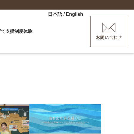
日本語
/
English
育て
支援制度
体験
ーなど
産、子育てを応援「HAGU」
験ツアー
ポット
ーディネーター
手に、ぶらり萩あるき（外部リン
ディター
ます）
修（外部リンクへ移動します）
ポーター
・ワーケーション体験
援制度はこちら
メッセンジャー