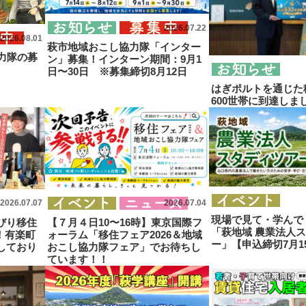
2026.07.22
2026.08.01
萩市地域おこし協力隊「インター
力隊の募
ン」募集！インターン期間：9月1
日〜30日 ※募集締切8月12日
はぎポルトを通じた
600世帯に到達しま
2026.07.07
2026.07.04
現場で見て・学んで
びり移住
【７月４日10〜16時】東京国際フ
「萩地域 農業法人
加！有楽町
ォーラム「移住フェア2026＆地域
ー」【申込締切7月1
しており
おこし協力隊フェア」でお待ちし
ています！！