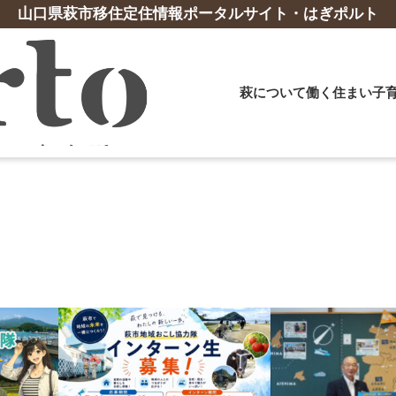
山口県萩市移住定住情報ポータルサイト・はぎポルト
萩について
働く
住まい
子
事業・起業相談
子育て支援
山口県の支援制度
交流促進施設
おすすめ
支援体制
体験ツア
誕生祝金
YY!ターン支援交通費補助金
佐々並地区交流促進施設「みなくる」
妊娠から出
移住支援員
萩暮らし体
林業
漁業
給食費助成
YY!ターン（UJIターン）パスポート
萩・明倫学舎コワーキングスペース「Mei
おすすめス
移住就業コ
古地図を片
乳幼児子ども医療費助成
「住んでみぃね！ぶちええ山口」LINE公式ア
Link」
ローカルエ
クへ移動し
造林支援事業補助金
長期漁業研
）
保育料・副食費無料化
カウント
地域移住サ
テレワーク
林業スタートアップ応援事業補助金
その他の支
高校生寮
テレワーク移住支援金
地域おこし
その他の支援制度はこちら
高等学校下宿費支援
高等学校通学費支援
テレワーク
その他 子育て支援策
「子育て応援ガイドブック」