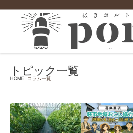
萩について
就職
住まい
施設
萩市の支援制度
お試し暮らし住宅
トピック一覧
住宅支援
市の概要
空き家情報バンク
保育園
お試し暮らし住宅「＃梅ちゃんち」
農業
地域情報
UJIターン促進住宅
小学校
萩暮らし応援事業補助金
お試し暮らし住宅「＃さんちゃんち」
HOME
コラム一覧
ローカル情報
中山間地域定住促進住宅（佐々並地区）
学童保育「萩市児童クラブ」
がんばるリノベ応援事業補助金
むつみ交流研修施設
農業スタートアップ応援事業
東部住宅定住促進住宅（田万川・須佐地域
中学校
空き家財道具等処分費補助金
相島定住促進住宅
現地就農体験等支援事業補助金
市営住宅
高等学校
萩市ハウスクリーニング事業補助金
その他の支援制度はこちら
不動産情報
空き家賃貸住宅化促進事業補助金
若者・子育て世代応援事業補助金
地域おこし協力隊
創業・就業支援
移住（就業・創業）支援