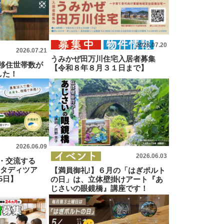
2026.07.20
2026.07.21
うみかぜ田万川住宅入居者募集
移住世帯数が
【令和８年８月３１日まで】
した！
2026.06.09
2026.06.03
・交流する
スタディツア
【満員御礼!】６月の「はぎポルト
5日】
の日」は、立体壁掛けアート『あ
じさいの眼鏡橋』講座です！