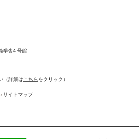
倫学舎4 号館
い
（詳細は
こちら
をクリック）
ー
サイトマップ